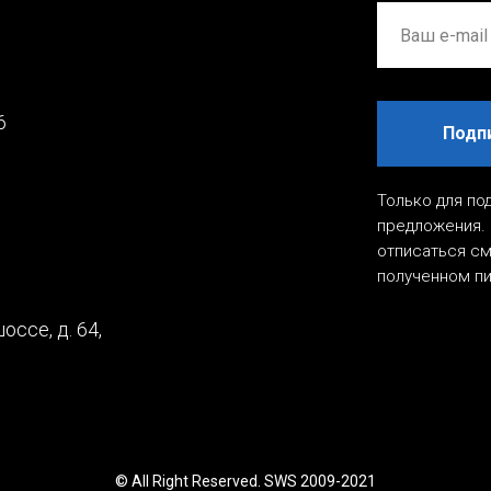
6
Подп
Только для по
предложения. 
отписаться см
полученном п
оссе, д. 64,
© All Right Reserved. SWS 2009-2021