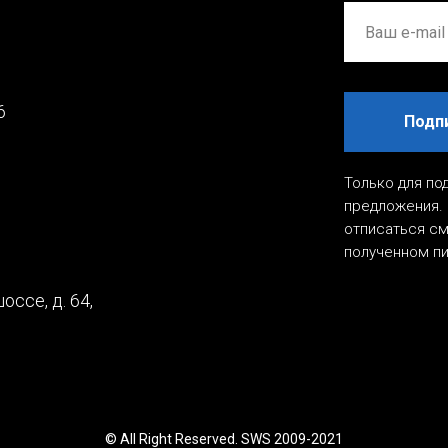
6
Подп
Только для по
предложения. 
отписаться см
полученном п
оссе, д. 64,
© All Right Reserved. SWS 2009-2021